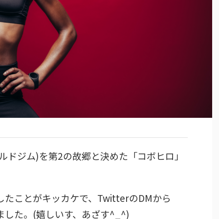
ゴールドジム)を第2の故郷と決めた「コボヒロ」
ことがキッカケで、TwitterのDMから
した。(嬉しいす、あざす^_^)