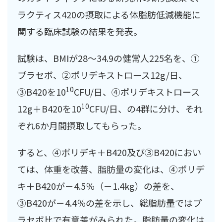
ラクティス420の摂取による体脂肪低減機能に
関する臨床試験の結果を発表。
試験は、BMIが28～34.9の健常人225名を、①
プラセボ、②ポリデキストロース12g/日、
10
③B420を10
CFU/日、④ポリデキストロース
10
12g＋B420を10
CFU/日、の4群に分け、それ
ぞれ6か月間摂取してもらった。
すると、④ポリデキ＋B420及び③B420におい
ては、体重を改善、脂肪量の変化は、④ポリデ
キ＋B420が－4.5％（－1.4kg）の差を、
③B420が－4.4％の差を示し、総脂肪量ではプ
ラセボ比で有意差がみられた。脂肪量の変化は